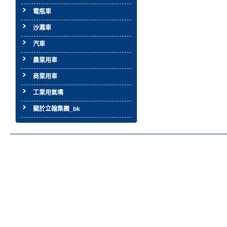
電瓶車
沙灘車
汽車
農業用車
商業用車
工業用氣嘴
關於立翰集團_bk